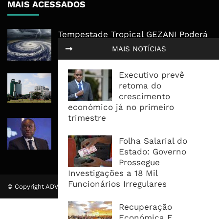
MAIS ACESSADOS
Tempestade Tropical GEZANI Poderá
Afectar Mais De Um Milhão De
MAIS NOTÍCIAS
Pessoas No Centro E Sul ...
Executivo prevê
Governo admite nova operadora
retoma do
para a Mozal após suspensão das
crescimento
operações
económico já no primeiro
trimestre
CEO do Standard Bank pede ao
Governo que “saia do caminho” e
Folha Salarial do
facilite os negócios
Estado: Governo
Prossegue
Investigações a 18 Mil
Funcionários Irregulares
© Copyright ADVALUE. Todos Direitos Reservados.
Recuperação
Económica E