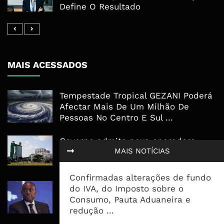
Define O Resultado
MAIS ACESSADOS
Tempestade Tropical GEZANI Poderá
Afectar Mais De Um Milhão De
Pessoas No Centro E Sul ...
Governo admite nova operadora
MAIS NOTÍCIAS
para a Mozal após suspensão das
operações
Confirmadas alterações de fundo
CEO do Standard Bank pede ao
do IVA, do Imposto sobre o
Governo que “saia do caminho” e
Consumo, Pauta Aduaneira e
facilite os negócios
redução ...