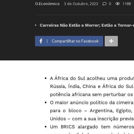
O.Económico
3 de Outubro, 2023
0
1188
Carreiras Não Estão a Morrer; Estão a Tornar
Compartilhar no Facebook
A África do Sul acolheu uma produt
Rússia, Índia, China e África do Su
potência africana sem perturbar os 
O maior anúncio político da cimeir
para o bloco – Argentina, Egipto,
Unidos – com a sua inscrição previs
Um BRICS alargado tem números