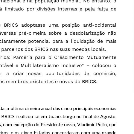
rnacional e na população mundial. No entanto, o
 limitado por divisões internas e pela falta de
 BRICS adoptasse uma posição anti-ocidental
nversas pré-cimeira sobre a desdolarização não
laramente potencial para a liquidação de mais
s parceiros dos BRICS nas suas moedas locais.
rica: Parceria para o Crescimento Mutuamente
tável e Multilateralismo Inclusivo” – colocou o
r a criar novas oportunidades de comércio,
 os membros existentes e novos do BRICS.
a, a última cimeira anual das cinco principais economias
BRICS realizou-se em Joanesburgo no final de Agosto.
s, com excepção do Presidente russo, Vladimir Putin, que
eiros, e os cinco Estados concordaram com uma grande