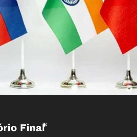
rio Final⃰