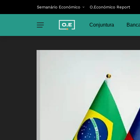
Semanário Económico
O.Económico Report
Conjuntura
Banca