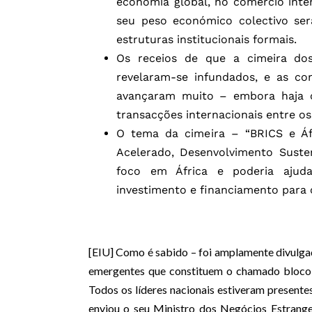
economia global, no comércio inte
seu peso económico colectivo será
estruturas institucionais formais.
Os receios de que a cimeira dos
revelaram-se infundados, e as co
avançaram muito – embora haja c
transacções internacionais entre o
O tema da cimeira – “BRICS e Áf
Acelerado, Desenvolvimento Susten
foco em África e poderia ajuda
investimento e financiamento para
[EIU] Como é sabido – foi amplamente divulgad
emergentes que constituem o chamado bloco 
Todos os líderes nacionais estiveram presente
enviou o seu Ministro dos Negócios Estrang