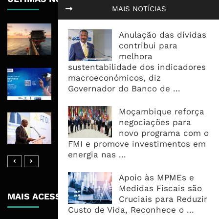
MAIS NOTÍCIAS
Rovuma LNG Avança Com Selecção
Anulação das dívidas
De Consórcio EPC Antes Da FID De
contribui para
2026
melhora
sustentabilidade dos indicadores
Maputo Vai Acolher Cimeira Africana
macroeconómicos, diz
De Traveltech E Coloca Digitalização
Governador do Banco de ...
No Centro Da Agenda Turística
Moçambique reforça
ATIDI Quer Duplicar Capital E Elevar
negociações para
Garantias Para US$20 Mil Milhões
novo programa com o
Por Ano
FMI e promove investimentos em
energia nas ...
Apoio às MPMEs e
Medidas Fiscais são
MAIS ACESSADOS
Cruciais para Reduzir
Custo de Vida, Reconhece o ...