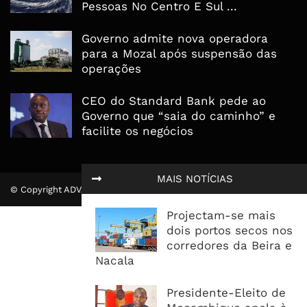
Pessoas No Centro E Sul ...
Governo admite nova operadora
para a Mozal após suspensão das
operações
CEO do Standard Bank pede ao
Governo que “saia do caminho” e
facilite os negócios
MAIS NOTÍCIAS
© Copyright ADVALUE. Todos Direitos Reservados.
Projectam-se mais
dois portos secos nos
corredores da Beira e
Nacala
Presidente-Eleito de