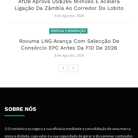
AfDB Aprova US$265 Milhões E Acelera
Ligação Da Zâmbia Ao Corredor Do Lobito
8 de Agosto, 2026
ENERGIA E MINERAÇÃO
Rovuma LNG Avança Com Selecção De
Consórcio EPC Antes Da FID De 2026
8 de Agosto, 2026
SOBRE NÓS
O Económico assegura a sua eficácia mediante a consolidação de uma marca
única e distinta, cujo valor é a sua capacidade de gerar e disseminar conteúdos