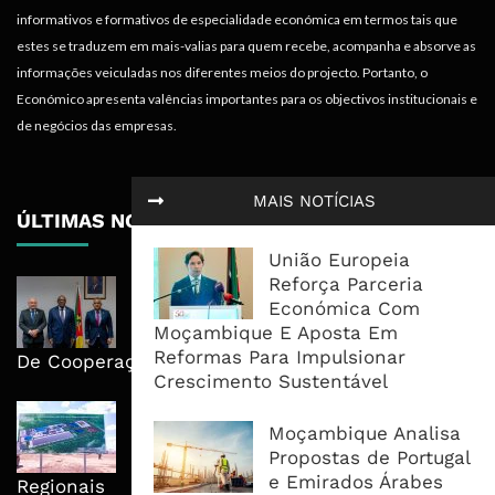
informativos e formativos de especialidade económica em termos tais que
estes se traduzem em mais-valias para quem recebe, acompanha e absorve as
informações veiculadas nos diferentes meios do projecto. Portanto, o
Económico apresenta valências importantes para os objectivos institucionais e
de negócios das empresas.
MAIS NOTÍCIAS
ÚLTIMAS NOTÍCIAS
União Europeia
Reforça Parceria
Moçambique E ECA Colocam
Económica Com
Emprego, Industrialização E
Moçambique E Aposta Em
Execução No Centro Da Nova Agenda
Reformas Para Impulsionar
De Cooperação
Crescimento Sustentável
Nova Capacidade Cimenteira Coloca
Moçambique Analisa
Moçambique No Caminho Da Auto-
Propostas de Portugal
Suficiência E Das Exportações
e Emirados Árabes
Regionais