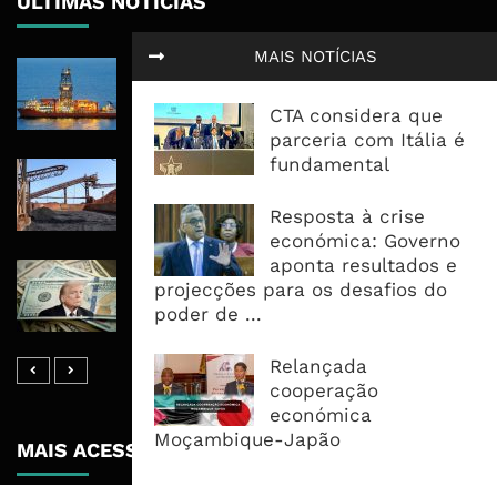
ÚLTIMAS NOTÍCIAS
MAIS NOTÍCIAS
África Subsaariana Exportou 28,8
Milhões De Toneladas De LNG E
CTA considera que
Aumentou Oferta Em 12%
parceria com Itália é
fundamental
Areias Pesadas De Chibuto: Mais De
100 Mil Toneladas Retidas Após Três
Resposta à crise
Meses De Paralisação
económica: Governo
aponta resultados e
Estados Unidos Reembolsam 100 Mil
projecções para os desafios do
Milhões De Dólares Em Tarifas
poder de ...
Consideradas Ilegais
Relançada
cooperação
económica
Moçambique-Japão
MAIS ACESSADOS