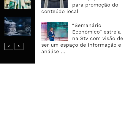
para promoção do
África Oriental
conteúdo local
Reembolsos Do IVA Sobem Para 4,5
“Semanário
Mil Milhões, Mas Morosidade
Económico” estreia
Mantém Empresas A Financiar O ...
na Stv com visão de
ser um espaço de informação e
análise ...
MAIS ACESSADOS
Tempestade Tropical GEZANI Poderá
Afectar Mais De Um Milhão De
Pessoas No Centro E Sul ...
Governo admite nova operadora
para a Mozal após suspensão das
operações