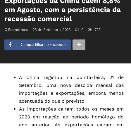
Exportações da China caem 8,8%
em Agosto, com a persistência da
recessão comercial
O.Económico
23 de Setembro, 2023
0
723
Compartilhar no Facebook
A China registou na quinta-feira, 21 de
Setembro, uma nova descida mensal das
importações e exportações, embora menos
acentuada do que o previsto.
As importações caíram todos os meses em
2023 em relação ao período homólogo do
ano anterior. As exportações caíram em