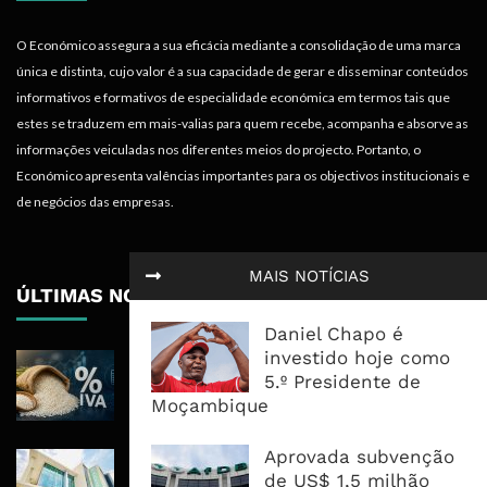
O Económico assegura a sua eficácia mediante a consolidação de uma marca
única e distinta, cujo valor é a sua capacidade de gerar e disseminar conteúdos
informativos e formativos de especialidade económica em termos tais que
estes se traduzem em mais-valias para quem recebe, acompanha e absorve as
informações veiculadas nos diferentes meios do projecto. Portanto, o
Económico apresenta valências importantes para os objectivos institucionais e
de negócios das empresas.
MAIS NOTÍCIAS
ÚLTIMAS NOTÍCIAS
Daniel Chapo é
investido hoje como
ICM Atribui À Centralização Do Arroz
5.º Presidente de
Preços Estáveis E 350 Milhões Em
Moçambique
Impostos
Aprovada subvenção
Nedbank Mantém Lucro Em R8,4 Mil
de US$ 1,5 milhão
Milhões E Acelera Expansão Para