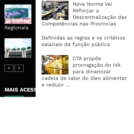
Nova Norma Vai
Nova Capacidade Cimenteira Coloca
Reforçar a
Moçambique No Caminho Da Auto-
Descentralização das
Suficiência E Das Exportações
Competências nas Províncias
Regionais
Definidas as regras e os critérios
AfDB Aprova US$265 Milhões E
salariais da função pública
Acelera Ligação Da Zâmbia Ao
Corredor Do Lobito
CTA propõe
prorrogação do IVA
para dinamizar
cadeia de valor do óleo alimentar
e reduzir ...
MAIS ACESSADOS
Tempestade Tropical GEZANI Poderá
Afectar Mais De Um Milhão De
Pessoas No Centro E Sul ...