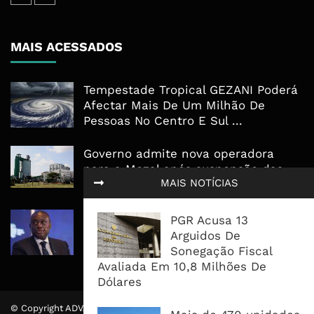
MAIS ACESSADOS
Tempestade Tropical GEZANI Poderá
Afectar Mais De Um Milhão De
Pessoas No Centro E Sul ...
Governo admite nova operadora
para a Mozal após suspensão das
MAIS NOTÍCIAS
operações
CEO do Standard Bank pede ao
PGR Acusa 13
Governo que “saia do caminho” e
Arguidos De
facilite os negócios
Sonegação Fiscal
Avaliada Em 10,8 Milhões De
Dólares
© Copyright ADVALUE. Todos Direitos Reservados.