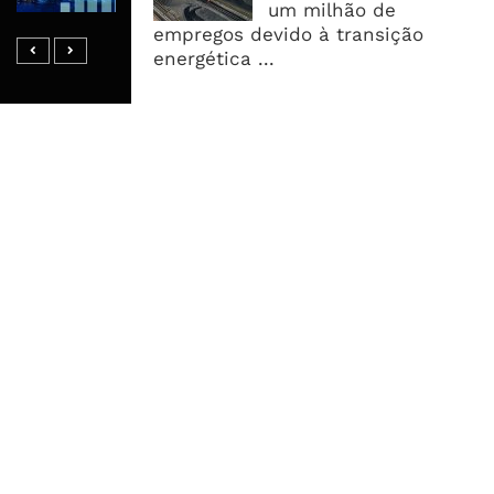
Endividamento Interno
um milhão de
empregos devido à transição
energética ...
MAIS ACESSADOS
Tempestade Tropical GEZANI Poderá
Afectar Mais De Um Milhão De
Pessoas No Centro E Sul ...
Governo admite nova operadora
para a Mozal após suspensão das
operações
CEO do Standard Bank pede ao
Governo que “saia do caminho” e
facilite os negócios