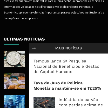
estes se traduzem em mais-valias para quem recebe, acompanha e absorve as
informações veiculadas nos diferentes meios do projecto. Portanto, o
Económico apresenta valências importantes para os objectivos institucionais e
de negócios das empresas.
ÚLTIMAS NOTÍCIAS
MAIS NOTÍCIAS
Economia Moçambicana Procura
Recuperar em 2026, Mas Crédito,
Tempus lança 2ª Pesquisa
Dívida e Divisas Limitam Aceleração
Nacional de Benefícios e Gestão
do Capital Humano
Commodities Agrícolas Entram Numa
Nova Fase de Risco Após Meses de
Taxa de Juro de Política
Oferta Confortável
Monetária mantém-se em 17,25%
Dívida Pública Sobe Para 75,2% do
Indústria do carvão
PIB e Pressão Desloca-se Para o
com perdas acima de