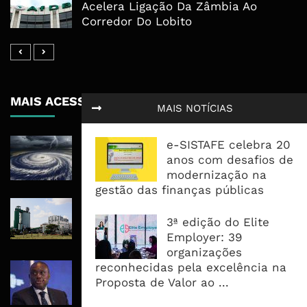
Acelera Ligação Da Zâmbia Ao
Corredor Do Lobito
MAIS ACESSADOS
MAIS NOTÍCIAS
Tempestade Tropical GEZANI Poderá
e-SISTAFE celebra 20
Afectar Mais De Um Milhão De
anos com desafios de
Pessoas No Centro E Sul ...
modernização na
gestão das finanças públicas
Governo admite nova operadora
para a Mozal após suspensão das
3ª edição do Elite
operações
Employer: 39
organizações
reconhecidas pela excelência na
CEO do Standard Bank pede ao
Proposta de Valor ao ...
Governo que “saia do caminho” e
facilite os negócios