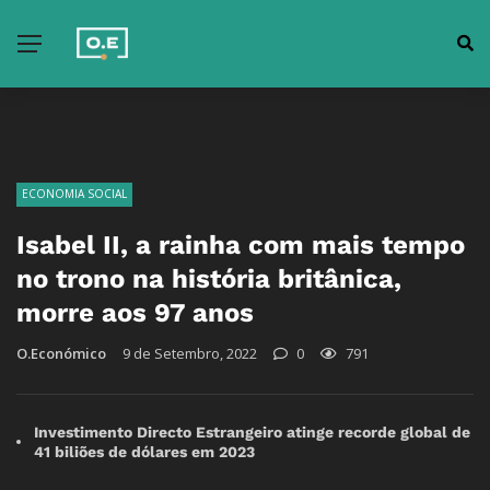
ECONOMIA SOCIAL
Isabel II, a rainha com mais tempo
no trono na história britânica,
morre aos 97 anos
O.Económico
9 de Setembro, 2022
0
791
Investimento Directo Estrangeiro atinge recorde global de
41 biliões de dólares em 2023