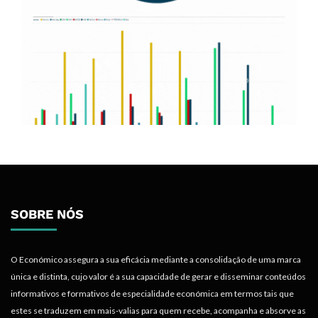
SOBRE NÓS
O Económico assegura a sua eficácia mediante a consolidação de uma marca
única e distinta, cujo valor é a sua capacidade de gerar e disseminar conteúdos
informativos e formativos de especialidade económica em termos tais que
estes se traduzem em mais-valias para quem recebe, acompanha e absorve as