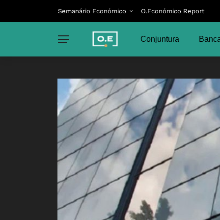
Semanário Económico
O.Económico Report
Conjuntura
Banca