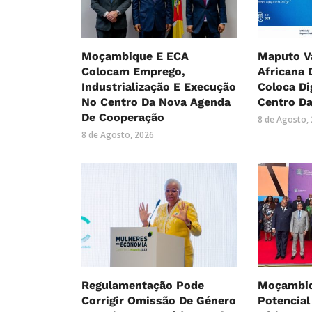
Moçambique E ECA
Maputo Va
Colocam Emprego,
Africana 
Industrialização E Execução
Coloca Di
No Centro Da Nova Agenda
Centro Da
De Cooperação
8 de Agosto,
8 de Agosto, 2026
Regulamentação Pode
Moçambiq
Corrigir Omissão De Género
Potencial