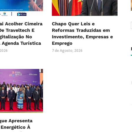
i Acolher Cimeira
Chapo Quer Leis e
De Traveltech E
Reformas Traduzidas em
gitalização No
Investimento, Empresas e
 Agenda Turística
Emprego
 2026
7 de Agosto, 2026
ue Apresenta
 Energético À