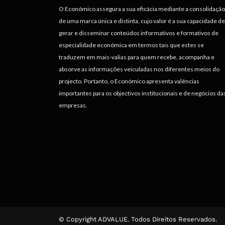
O Económico assegura a sua eficácia mediante a consolidação
de uma marca única e distinta, cujo valor é a sua capacidade de
gerar e disseminar conteúdos informativos e formativos de
especialidade económica em termos tais que estes se
traduzem em mais-valias para quem recebe, acompanha e
absorve as informações veiculadas nos diferentes meios do
projecto. Portanto, o Económico apresenta valências
importantes para os objectivos institucionais e de negócios da
empresas.
© Copyright ADVALUE. Todos Direitos Reservados.