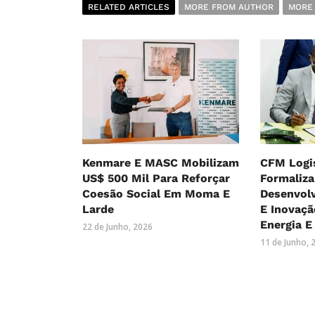
RELATED ARTICLES
MORE FROM AUTHOR
MORE
Kenmare E MASC Mobilizam
CFM Logi
US$ 500 Mil Para Reforçar
Formaliza
Coesão Social Em Moma E
Desenvol
Larde
E Inovaçã
Energia E
22 de Junho, 2026
11 de Junho, 