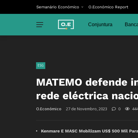
Semanário Económico
O.Económico Report
Conjuntura
Banca
ESG
MATEMO defende in
rede eléctrica naci
O.Económico
27 de Novembro, 2023
0
44
Kenmare E MASC Mobilizam US$ 500 Mil Para