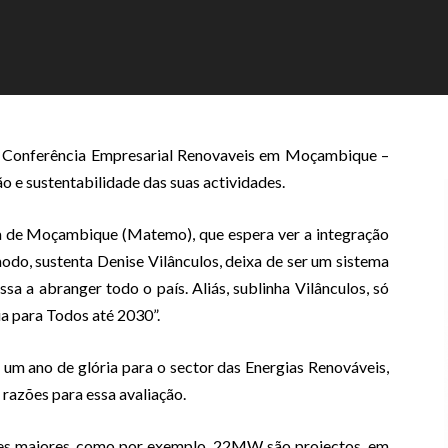
a Conferência Empresarial Renovaveis em Moçambique –
o e sustentabilidade das suas actividades.
a de Moçambique (Matemo), que espera ver a integração
do, sustenta Denise Vilânculos, deixa de ser um sistema
ssa a abranger todo o país. Aliás, sublinha Vilânculos, só
a para Todos até 2030”.
i um ano de glória para o sector das Energias Renováveis,
razões para essa avaliação.
ões maiores, como por exemplo, 22MW são projectos, em