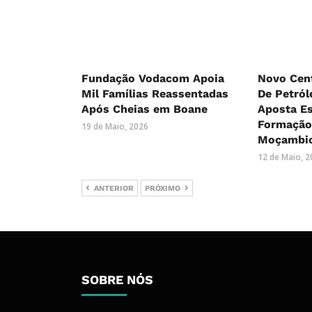
Fundação Vodacom Apoia
Novo Cen
Mil Famílias Reassentadas
De Petról
Após Cheias em Boane
Aposta Es
Formação
19 de Maio, 2026
Moçambi
12 de Maio, 
ANTERIOR
PRÓXIMO
SOBRE NÓS