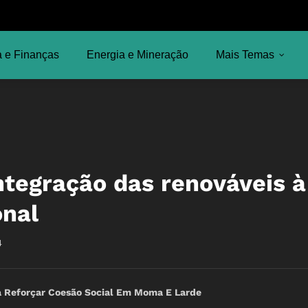
 e Finanças
Energia e Mineração
Mais Temas
tegração das renováveis à
onal
4
 Reforçar Coesão Social Em Moma E Larde