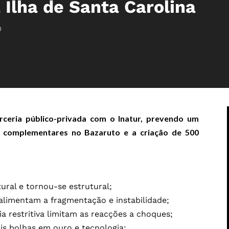
Ilha de Santa Carolina
0
arceria público-privada com o Inatur, prevendo um
 complementares no Bazaruto e a criação de 500
ural e tornou-se estrutural;
 alimentam a fragmentação e instabilidade;
ia restritiva limitam as reacções a choques;
s bolhas em ouro e tecnologia;