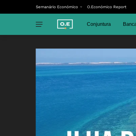
Semanário Económico
O.Económico Report
Conjuntura
Banca