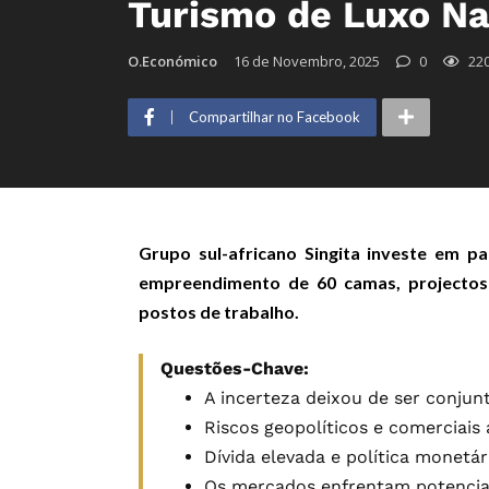
Turismo de Luxo Na 
O.Económico
16 de Novembro, 2025
0
22
Compartilhar no Facebook
Grupo sul-africano Singita investe em p
empreendimento de 60 camas, projectos
postos de trabalho.
Questões-Chave:
A incerteza deixou de ser conjunt
Riscos geopolíticos e comerciais
Dívida elevada e política monetár
Os mercados enfrentam potenciai