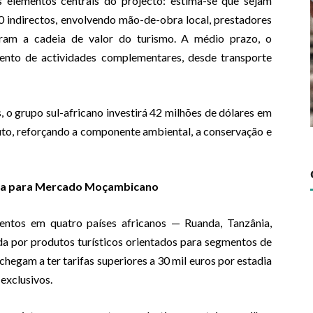
elementos centrais do projecto: estima-se que sejam
0 indirectos, envolvendo mão-de-obra local, prestadores
ram a cadeia de valor do turismo. A médio prazo, o
mento de actividades complementares, desde transporte
 o grupo sul-africano investirá 42 milhões de dólares em
uto, reforçando a componente ambiental, a conservação e
ança para Mercado Moçambicano
ntos em quatro países africanos — Ruanda, Tanzânia,
a por produtos turísticos orientados para segmentos de
hegam a ter tarifas superiores a 30 mil euros por estadia
exclusivos.