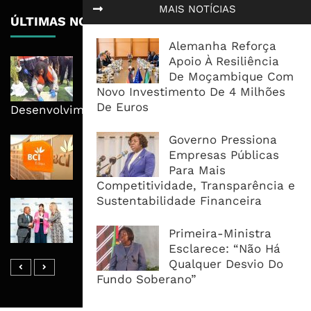
MAIS NOTÍCIAS
ÚLTIMAS NOTÍCIAS
Alemanha Reforça
Apoio À Resiliência
MPDC Investe 67 Milhões de
De Moçambique Com
Meticais em Pessene e Reitera
Novo Investimento De 4 Milhões
Educação no Centro do
De Euros
Desenvolvimento
Governo Pressiona
BCI Lucra 3,34 Mil Milhões De
Empresas Públicas
Meticais, Mas Crédito A Clientes
Para Mais
Recua 5,5%
Competitividade, Transparência e
Sustentabilidade Financeira
RAIZ Arranca Com 4 Milhões De
Libras Para Criar Novas Soluções De
Primeira-Ministra
Financiamento Às PME
Esclarece: “Não Há
Qualquer Desvio Do
Fundo Soberano”