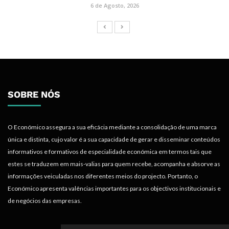
6 de Agosto, 2026
SOBRE NÓS
O Económico assegura a sua eficácia mediante a consolidação de uma marca
única e distinta, cujo valor é a sua capacidade de gerar e disseminar conteúdos
informativos e formativos de especialidade económica em termos tais que
estes se traduzem em mais-valias para quem recebe, acompanha e absorve as
informações veiculadas nos diferentes meios do projecto. Portanto, o
Económico apresenta valências importantes para os objectivos institucionais e
de negócios das empresas.