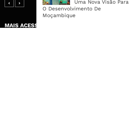
Uma Nova Visão Para
O Desenvolvimento De
Moçambique
MAIS ACESSADOS
Tempestade Tropical GEZANI Poderá
Afectar Mais De Um Milhão De
Pessoas No Centro E Sul ...
Governo admite nova operadora
para a Mozal após suspensão das
operações
CEO do Standard Bank pede ao
Governo que “saia do caminho” e
facilite os negócios