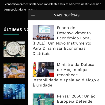
Económico apresenta valências importantes para os objectivos institucionais e
de negócios das empresas.
MAIS NOTÍCIAS
Fundo de
ÚLTIMAS NOTÍCIAS
Desenvolvimento
Económico Local
(FDEL): Um Novo Instrumento
Economia Moçambicana Procura
Para Dinamizar Economias
Recuperar em 2026, Mas Crédito,
Distritais
Dívida e Divisas Limitam Aceleração
Ministro da Defesa
Commodities Agrícolas Entram Numa
de Moçambique
Nova Fase de Risco Após Meses de
reconhece
Oferta Confortável
instabilidade e apela ao diálogo e
à unidade
Dívida Pública Sobe Para 75,2% do
PIB e Pressão Desloca-se Para o
Pensar 2050: União
Endividamento Interno
Europeia Defende