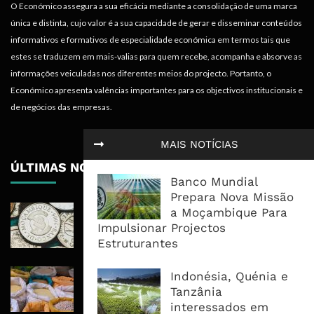
O Económico assegura a sua eficácia mediante a consolidação de uma marca
única e distinta, cujo valor é a sua capacidade de gerar e disseminar conteúdos
informativos e formativos de especialidade económica em termos tais que
estes se traduzem em mais-valias para quem recebe, acompanha e absorve as
informações veiculadas nos diferentes meios do projecto. Portanto, o
Económico apresenta valências importantes para os objectivos institucionais e
de negócios das empresas.
MAIS NOTÍCIAS
ÚLTIMAS NOTÍCIAS
Banco Mundial
Prepara Nova Missão
Economia Moçambicana Procura
a Moçambique Para
Recuperar em 2026, Mas Crédito,
Impulsionar Projectos
Dívida e Divisas Limitam Aceleração
Estruturantes
Commodities Agrícolas Entram Numa
Indonésia, Quénia e
Nova Fase de Risco Após Meses de
Tanzânia
Oferta Confortável
interessados em