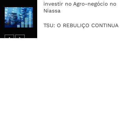
investir no Agro-negócio no
Niassa
Dívida Pública Sobe Para 75,2% do
PIB e Pressão Desloca-se Para o
Endividamento Interno
TSU: O REBULIÇO CONTINUA
MAIS ACESSADOS
Tempestade Tropical GEZANI Poderá
Afectar Mais De Um Milhão De
Pessoas No Centro E Sul ...
Governo admite nova operadora
para a Mozal após suspensão das
operações
CEO do Standard Bank pede ao