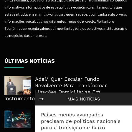
única e distinta, cujo valor é a sua capacidade de gerar e disseminar conteúdos
informativos e formativos de especialidade económica em termos tais que
estes se traduzem em mais-valias para quem recebe, acompanha e absorve as
informações veiculadas nos diferentes meios do projecto. Portanto, o
Económico apresenta valências importantes para os objectivos institucionais e
de negócios das empresas.
ÚLTIMAS NOTÍCIAS
AdeM Quer Escalar Fundo
Revolvente Para Transformar
Ligações Domiciliárias Em
Instrumento De Inclusão
MAIS NOTÍCIAS
Petróleo Fecha Semana Em Forte
Países menos avançados
Queda, Mas Hormuz Mantém O
precisam de políticas nacionais
Mercado Longe Da Normalidade
para a transição de baixo