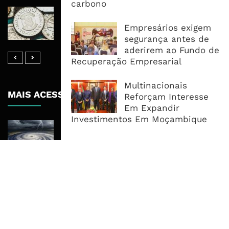
carbono
Economia Moçambicana Procura
Recuperar em 2026, Mas Crédito,
Empresários exigem
Dívida e Divisas Limitam Aceleração
segurança antes de
aderirem ao Fundo de
Recuperação Empresarial
Multinacionais
MAIS ACESSADOS
Reforçam Interesse
Em Expandir
Investimentos Em Moçambique
Tempestade Tropical GEZANI Poderá
Afectar Mais De Um Milhão De
Pessoas No Centro E Sul ...
Governo admite nova operadora
para a Mozal após suspensão das
operações
CEO do Standard Bank pede ao