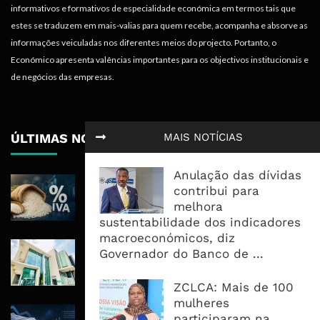
informativos e formativos de especialidade económica em termos tais que
estes se traduzem em mais-valias para quem recebe, acompanha e absorve as
informações veiculadas nos diferentes meios do projecto. Portanto, o
Económico apresenta valências importantes para os objectivos institucionais e
de negócios das empresas.
MAIS NOTÍCIAS
ÚLTIMAS NOTÍCIAS
Anulação das dívidas
ICM Atribui À Centralização Do Arroz
contribui para
Preços Estáveis E 350 Milhões Em
melhora
Impostos
sustentabilidade dos indicadores
macroeconómicos, diz
Nedbank Mantém Lucro Em R8,4 Mil
Governador do Banco de ...
Milhões E Acelera Expansão Para
África Oriental
ZCLCA: Mais de 100
mulheres
Reembolsos Do IVA Sobem Para 4,5
participaram na