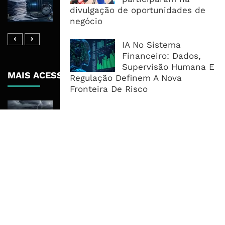
Mil Milhões, Mas Morosidade
divulgação de oportunidades de
Mantém Empresas A Financiar O ...
negócio
IA No Sistema
Financeiro: Dados,
Supervisão Humana E
MAIS ACESSADOS
Regulação Definem A Nova
Fronteira De Risco
Tempestade Tropical GEZANI Poderá
Afectar Mais De Um Milhão De
Pessoas No Centro E Sul ...
Governo admite nova operadora
para a Mozal após suspensão das
operações
CEO do Standard Bank pede ao
Governo que “saia do caminho” e
facilite os negócios