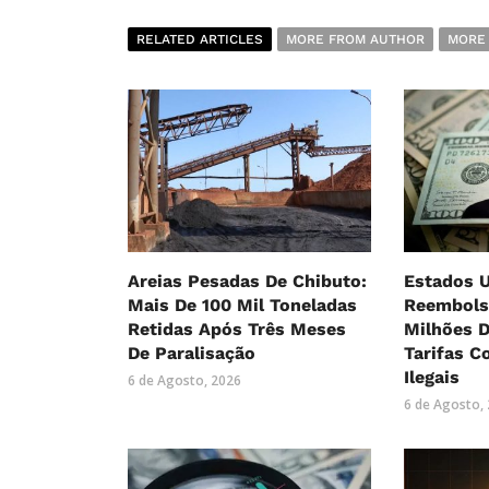
RELATED ARTICLES
MORE FROM AUTHOR
MORE
Areias Pesadas De Chibuto:
Estados 
Mais De 100 Mil Toneladas
Reembols
Retidas Após Três Meses
Milhões 
De Paralisação
Tarifas C
Ilegais
6 de Agosto, 2026
6 de Agosto,