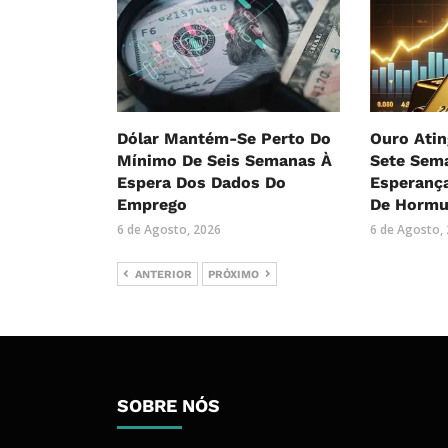
Dólar Mantém-Se Perto Do
Ouro Ati
Mínimo De Seis Semanas À
Sete Sem
Espera Dos Dados Do
Esperanç
Emprego
De Hormu
6 de Agosto, 2026
6 de Agosto,
ANTERIOR
PRÓXIMO
SOBRE NÓS