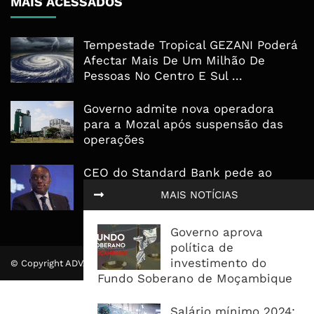
MAIS ACESSADOS
Tempestade Tropical GEZANI Poderá
Afectar Mais De Um Milhão De
Pessoas No Centro E Sul ...
Governo admite nova operadora
para a Mozal após suspensão das
operações
CEO do Standard Bank pede ao
Governo que “saia do caminho” e
MAIS NOTÍCIAS
facilite os negócios
Governo aprova
política de
investimento do
© Copyright ADVALUE. Todos Direitos Reservados.
Fundo Soberano de Moçambique
Salário mínimo 2024: