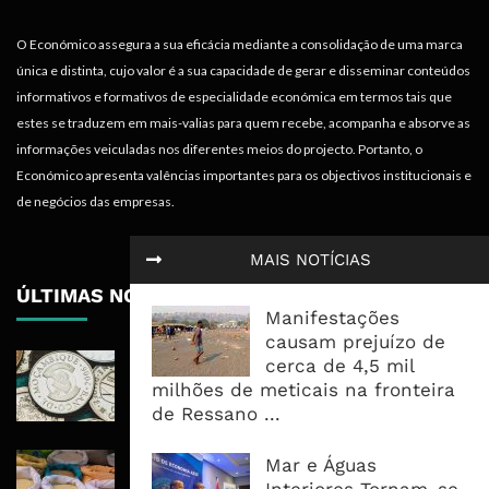
O Económico assegura a sua eficácia mediante a consolidação de uma marca
única e distinta, cujo valor é a sua capacidade de gerar e disseminar conteúdos
informativos e formativos de especialidade económica em termos tais que
estes se traduzem em mais-valias para quem recebe, acompanha e absorve as
informações veiculadas nos diferentes meios do projecto. Portanto, o
Económico apresenta valências importantes para os objectivos institucionais e
de negócios das empresas.
MAIS NOTÍCIAS
ÚLTIMAS NOTÍCIAS
Manifestações
causam prejuízo de
Economia Moçambicana Procura
cerca de 4,5 mil
Recuperar em 2026, Mas Crédito,
milhões de meticais na fronteira
Dívida e Divisas Limitam Aceleração
de Ressano ...
Commodities Agrícolas Entram Numa
Mar e Águas
Nova Fase de Risco Após Meses de