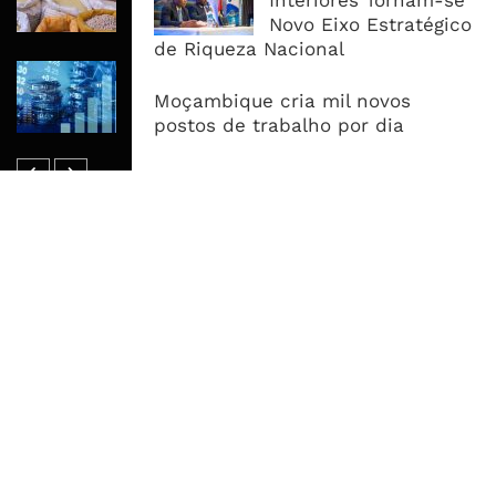
Interiores Tornam-se
Oferta Confortável
Novo Eixo Estratégico
de Riqueza Nacional
Dívida Pública Sobe Para 75,2% do
PIB e Pressão Desloca-se Para o
Moçambique cria mil novos
Endividamento Interno
postos de trabalho por dia
MAIS ACESSADOS
Tempestade Tropical GEZANI Poderá
Afectar Mais De Um Milhão De
Pessoas No Centro E Sul ...
Governo admite nova operadora
para a Mozal após suspensão das
operações