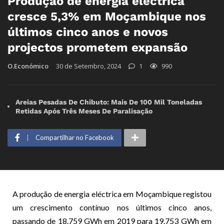
Produção de energia eléctrica
cresce 5,3% em Moçambique nos
últimos cinco anos e novos
projectos prometem expansão
O.Económico
30 de Setembro, 2024
1
990
Areias Pesadas De Chibuto: Mais De 100 Mil Toneladas
Retidas Após Três Meses De Paralisação
Compartilhar no Facebook
A produção de energia eléctrica em Moçambique registou
um crescimento contínuo nos últimos cinco anos,
passando de 18.759 GWh em 2019 para 19.753 GWh em