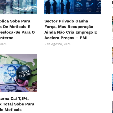
blica Sobe Para
Sector Privado Ganha
es De Meticais E
Força, Mas Recuperação
Desloca-Se Para O
Ainda Não Cria Emprego E
Interno
Acelera Preços – PMI
 2026
5 de Agosto, 2026
terna Cai 7,5%,
 Total Sobe Para
 de Meticais