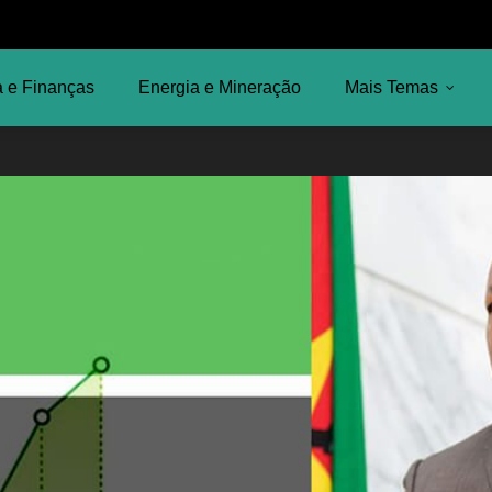
 e Finanças
Energia e Mineração
Mais Temas