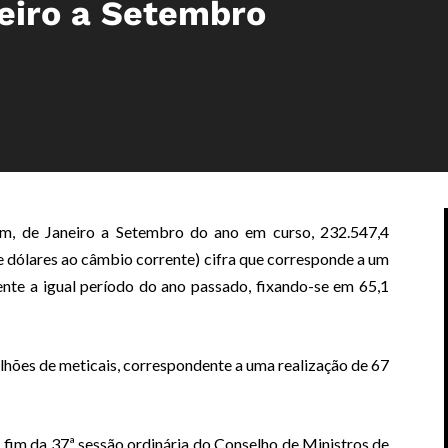
neiro a Setembro
m, de Janeiro a Setembro do ano em curso, 232.547,4
de dólares ao câmbio corrente) cifra que corresponde a um
nte a igual período do ano passado, fixando-se em 65,1
lhões de meticais, correspondente a uma realização de 67
fim da 37ª sessão ordinária do Conselho de Ministros,de