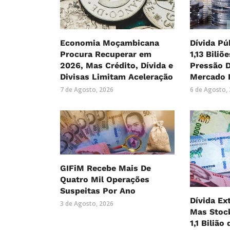
Economia Moçambicana
Dívida Pú
Procura Recuperar em
1,13 Biliõ
2026, Mas Crédito, Dívida e
Pressão 
Divisas Limitam Aceleração
Mercado 
7 de Agosto, 2026
6 de Agosto,
GIFiM Recebe Mais De
Quatro Mil Operações
Suspeitas Por Ano
Dívida Ex
3 de Agosto, 2026
Mas Stock
1,1 Bilião