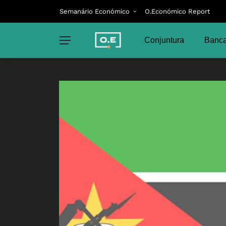
Semanário Económico
O.Económico Report
Conjuntura
Banca