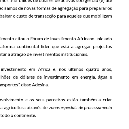
mos 145 biliões de dólares de activos sob gestão (e) até
recisamos de novas formas de agregação para preparar os
e baixar o custo de transacção para aqueles que mobilizam
mento citou o Fórum de Investimento Africano, iniciado
aforma continental líder que está a agregar projectos
itar a atração de investimentos institucionais.
 investimento em África e, nos últimos quatro anos,
lhões de dólares de investimento em energia, água e
nsportes”, disse Adesina.
volvimento e os seus parceiros estão também a criar
na agricultura através de
zonas especiais de processamento
 todo o continente.