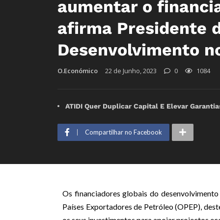
aumentar o financi
afirma Presidente 
Desenvolvimento n
O.Económico
22 de Junho, 2023
0
1084
ATIDI Quer Duplicar Capital E Elevar Garanti
Compartilhar no Facebook
Os financiadores globais do desenvolviment
Países Exportadores de Petróleo (OPEP), dest
os seus investimentos para apoiar projectos ec