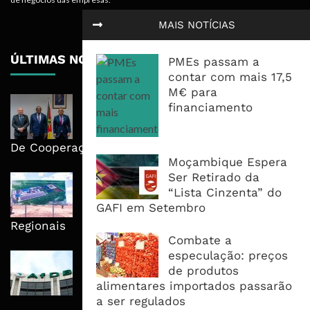
MAIS NOTÍCIAS
ÚLTIMAS NOTÍCIAS
PMEs passam a
contar com mais 17,5
M€ para
Moçambique E ECA Colocam
financiamento
Emprego, Industrialização E
Execução No Centro Da Nova Agenda
De Cooperação
Moçambique Espera
Ser Retirado da
Nova Capacidade Cimenteira Coloca
“Lista Cinzenta” do
Moçambique No Caminho Da Auto-
GAFI em Setembro
Suficiência E Das Exportações
Regionais
Combate a
especulação: preços
AfDB Aprova US$265 Milhões E
de produtos
Acelera Ligação Da Zâmbia Ao
alimentares importados passarão
Corredor Do Lobito
a ser regulados