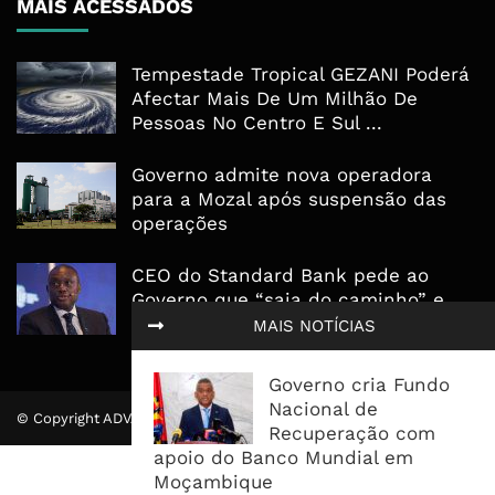
MAIS ACESSADOS
Tempestade Tropical GEZANI Poderá
Afectar Mais De Um Milhão De
Pessoas No Centro E Sul ...
Governo admite nova operadora
para a Mozal após suspensão das
operações
CEO do Standard Bank pede ao
Governo que “saia do caminho” e
facilite os negócios
MAIS NOTÍCIAS
Governo cria Fundo
Nacional de
© Copyright ADVALUE. Todos Direitos Reservados.
Recuperação com
apoio do Banco Mundial em
Moçambique