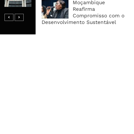
Moçambique
Corredor Do Lobito
Reafirma
Compromisso com o
Desenvolvimento Sustentável
MAIS ACESSADOS
Tempestade Tropical GEZANI Poderá
Afectar Mais De Um Milhão De
Pessoas No Centro E Sul ...
Governo admite nova operadora
para a Mozal após suspensão das
operações
CEO do Standard Bank pede ao
Governo que “saia do caminho” e
facilite os negócios