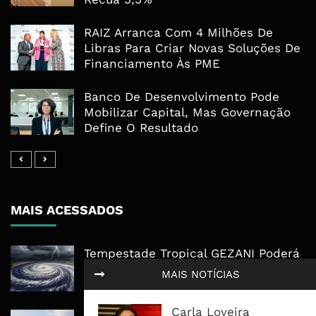
RAIZ Arranca Com 4 Milhões De
Libras Para Criar Novas Soluções De
Financiamento Às PME
Banco De Desenvolvimento Pode
Mobilizar Capital, Mas Governação
Define O Resultado
MAIS ACESSADOS
Tempestade Tropical GEZANI Poderá
Afectar Mais De Um Milhão De
MAIS NOTÍCIAS
Pessoas No Centro E Sul ...
Carla Loveira