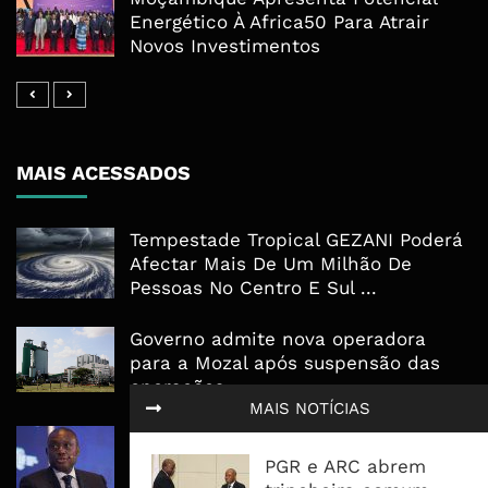
Energético À Africa50 Para Atrair
Novos Investimentos
MAIS ACESSADOS
Tempestade Tropical GEZANI Poderá
Afectar Mais De Um Milhão De
Pessoas No Centro E Sul ...
Governo admite nova operadora
para a Mozal após suspensão das
operações
MAIS NOTÍCIAS
CEO do Standard Bank pede ao
Governo que “saia do caminho” e
PGR e ARC abrem
facilite os negócios