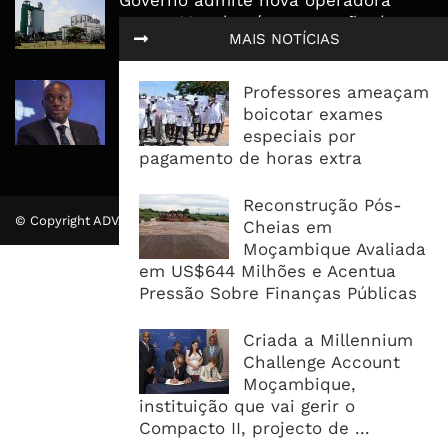
para a Mozal após suspensão das
MAIS NOTÍCIAS
operações
CEO do Standard Bank pede ao
Professores ameaçam
Governo que “saia do caminho” e
boicotar exames
facilite os negócios
especiais por
pagamento de horas extra
Reconstrução Pós-
© Copyright ADVALUE. Todos Direitos Reservados.
Cheias em
Moçambique Avaliada
em US$644 Milhões e Acentua
Pressão Sobre Finanças Públicas
Criada a Millennium
Challenge Account
Moçambique,
instituição que vai gerir o
Compacto II, projecto de ...