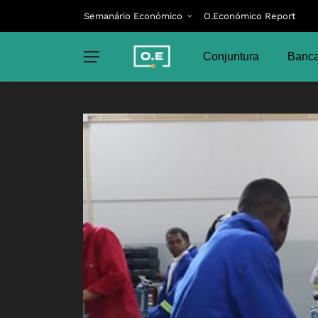
Semanário Económico
O.Económico Report
Conjuntura
Banca