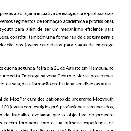
esas a abraçar a iniciativa de estágios pré-profissionais
versos segmentos de formação académica e profissional,
zyouth para além de ser um mecanismo eficiente para
vens, constitui também uma forma rápida e segura para a
selecção dos jovens candidatos para vagas de emprego
e que na segunda-feira dia 21 de Agosto em Nampula, no
Acredita Emprega na zona Centro e Norte, pouco mais
do, ou seja, para formação profissional em diversas áreas.
ral da MozPark um dos patronos do programa Mozyouth
1.100 jovens com estágios pré-profissionais remunerados,
 de trabalho, explanou que o objectivo do projecto
ns recém-formados com a sua primeira experiência de
o FNB, e a Hollard Seguros, decidiram unir esforços por