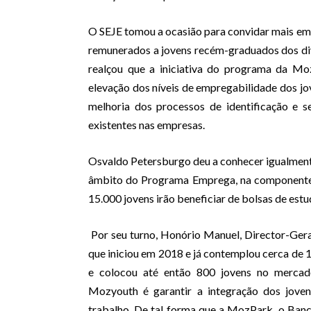
O SEJE tomou a ocasião para convidar mais empr
remunerados a jovens recém-graduados dos di
realçou que a iniciativa do programa da Mo
elevação dos níveis de empregabilidade dos jo
melhoria dos processos de identificação e 
existentes nas empresas.
Osvaldo Petersburgo deu a conhecer igualment
âmbito do Programa Emprega, na componente 
15.000 jovens irão beneficiar de bolsas de estu
Por seu turno, Honório Manuel, Director-Ge
que iniciou em 2018 e já contemplou cerca de 
e colocou até então 800 jovens no mercado
Mozyouth é garantir a integração dos jove
trabalho. De tal forma que a MozPark, o Banc