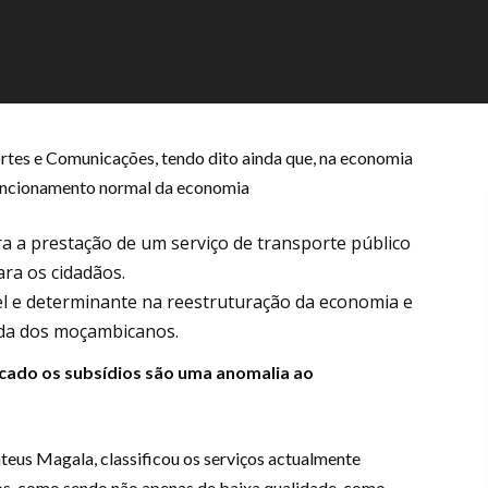
tes e Comunicações, tendo dito ainda que, na economia
funcionamento normal da economia
ra a prestação de um serviço de transporte público
ara os cidadãos.
vel e determinante na reestruturação da economia e
ida dos moçambicanos.
cado os subsídios são uma anomalia ao
us Magala, classificou os serviços actualmente
os, como sendo não apenas de baixa qualidade, como