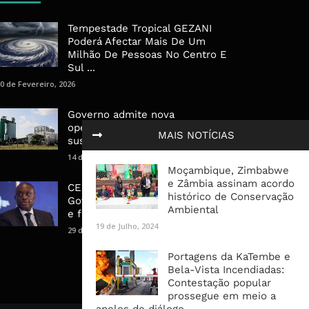
Tempestade Tropical GEZANI
Poderá Afectar Mais De Um
Milhão De Pessoas No Centro E
Sul ...
0 de Fevereiro, 2026
Governo admite nova
operadora para a Mozal após
MAIS NOTÍCIAS
suspensão das operações
14 de Março, 2026
Moçambique, Zimbabwe
e Zâmbia assinam acordo
CEO do Standard Bank pede ao
histórico de Conservação
Governo que “saia do caminho”
Ambiental
e facilite os negócios
19 de Julho, 2024
29 de Janeiro, 2025
Portagens da KaTembe e
Bela-Vista Incendiadas:
Contestação popular
prossegue em meio a