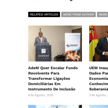
RELATED ARTICLES
MORE FROM AUTHOR
MORE
AdeM Quer Escalar Fundo
UEM Inau
Revolvente Para
Dados Par
Transformar Ligações
Economia
Domiciliárias Em
Conhecim
Instrumento De Inclusão
Soberania
8 de Agosto, 2026
3 de Agosto,