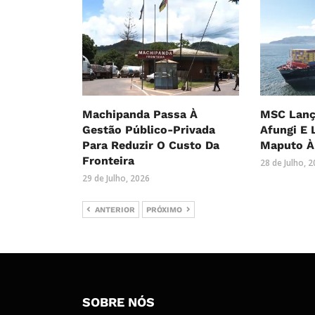
Machipanda Passa À
MSC Lanç
Gestão Público-Privada
Afungi E 
Para Reduzir O Custo Da
Maputo À
Fronteira
28 de Julho, 
29 de Julho, 2026
ANTERIOR
PRÓXIMO
SOBRE NÓS