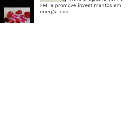
FMI e promove investimentos em
Moçambique Leva Leilão
energia nas ...
Internacional de Gemas Para Dentro
do País e Procura Reter Mais Valor
MAIS ACESSADOS
Tempestade Tropical GEZANI Poderá
Afectar Mais De Um Milhão De
Pessoas No Centro E Sul ...
Governo admite nova operadora
para a Mozal após suspensão das
operações
CEO do Standard Bank pede ao