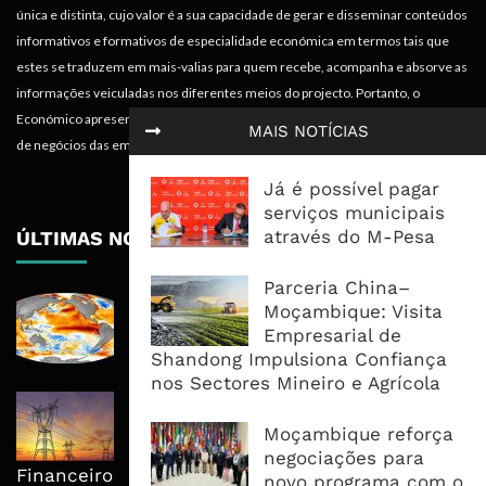
única e distinta, cujo valor é a sua capacidade de gerar e disseminar conteúdos
informativos e formativos de especialidade económica em termos tais que
estes se traduzem em mais-valias para quem recebe, acompanha e absorve as
informações veiculadas nos diferentes meios do projecto. Portanto, o
Económico apresenta valências importantes para os objectivos institucionais e
MAIS NOTÍCIAS
de negócios das empresas.
Já é possível pagar
serviços municipais
através do M-Pesa
ÚLTIMAS NOTÍCIAS
Parceria China–
El Niño Pode Empurrar Mais 49
Moçambique: Visita
Milhões Para Insegurança Alimentar
Empresarial de
Aguda Até 2027
Shandong Impulsiona Confiança
nos Sectores Mineiro e Agrícola
Mphanda Nkuwa Antecipa
Benefícios Locais Com Electrificação
Moçambique reforça
de Comunidades Antes do Fecho
negociações para
Financeiro
novo programa com o