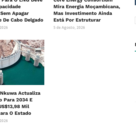
pacidade
Mira Energia Moçambicana,
, Sem Apagar
Mas Investimento Ainda
e De Cabo Delgado
Está Por Estruturar
 2026
5 de Agosto, 2026
Nkuwa Actualiza
o Para 2034 E
US$13,98 Mil
ara O Estado
 2026