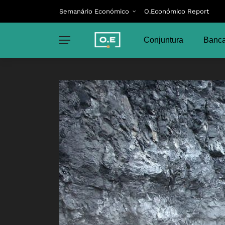
Semanário Económico
O.Económico Report
Conjuntura
Banca