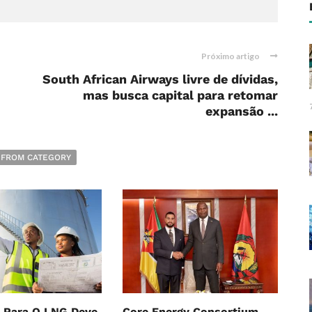
Próximo artigo
South African Airways livre de dívidas,
mas busca capital para retomar
expansão ...
 FROM CATEGORY
 Para O LNG Deve
Core Energy Consortium