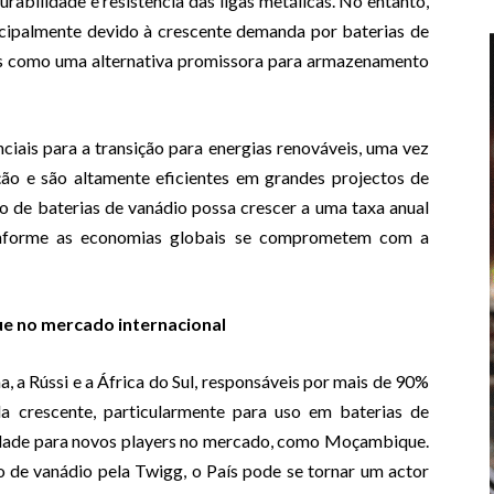
rabilidade e resistência das ligas metálicas. No entanto,
cipalmente devido à crescente demanda por baterias de
tas como uma alternativa promissora para armazenamento
iais para a transição para energias renováveis, uma vez
o e são altamente eficientes em grandes projectos de
do de baterias de vanádio possa crescer a uma taxa anual
nforme as economias globais se comprometem com a
ue no mercado internacional
, a Rússi e a África do Sul, responsáveis por mais de 90%
 crescente, particularmente para uso em baterias de
idade para novos players no mercado, como Moçambique.
 de vanádio pela Twigg, o País pode se tornar um actor