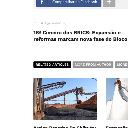
Compartilhar no Facebook
Artigo anterior
16ª Cimeira dos BRICS: Expansão e
reformas marcam nova fase do Bloco
RELATED ARTICLES
MORE FROM AUTHOR
MORE
Areias Pesadas De Chibuto:
Formação