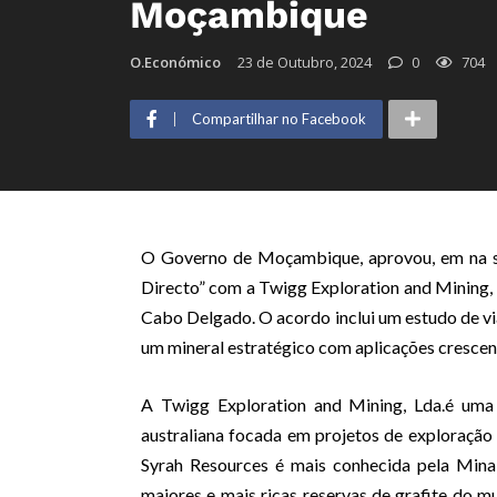
Moçambique
O.Económico
23 de Outubro, 2024
0
704
Compartilhar no Facebook
O Governo de Moçambique, aprovou, em na s
Directo” com a Twigg Exploration and Mining,
Cabo Delgado. O acordo inclui um estudo de vi
um mineral estratégico com aplicações crescente
A Twigg Exploration and Mining, Lda.é uma 
australiana focada em projetos de exploração 
Syrah Resources é mais conhecida pela Mi
maiores e mais ricas reservas de grafite do 