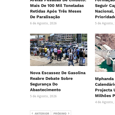
Mais De 100 Mil Toneladas
Seguir Ca
Retidas Após Três Meses
Nacional
De Paralisação
Prioridad
6 de Agosto, 2026
5 de Agosto,
Nova Escassez De Gasolina
Reabre Debate Sobre
Mphanda 
Segurança Do
Calendári
Abastecimento
Projecta 
Milhões P
5 de Agosto, 2026
4 de Agosto,
ANTERIOR
PRÓXIMO