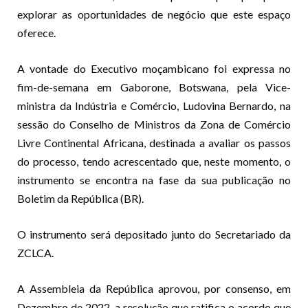
explorar as oportunidades de negócio que este espaço
oferece.
A vontade do Executivo moçambicano foi expres­sa no
fim-de-semana em Gaborone, Botswana, pela Vice-
ministra da Indústria e Comércio, Ludovina Ber­nardo, na
sessão do Consel­ho de Ministros da Zona de Comércio
Livre Continental Africana, destinada a avaliar os passos
do processo, ten­do acrescentado que, neste momento, o
instrumento se encontra na fase da sua publicação no
Boletim da República (BR).
O instrumento será de­positado junto do Secreta­riado da
ZCLCA.
A Assembleia da Repúbli­ca aprovou, por consenso, em
Dezembro de 2022, a re­solução que ratifica o acordo que