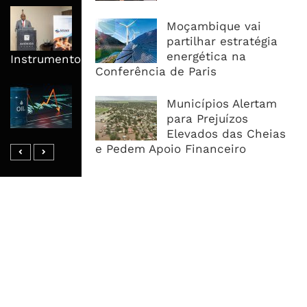
AdeM Quer Escalar Fundo
Moçambique vai
Revolvente Para Transformar
partilhar estratégia
Ligações Domiciliárias Em
energética na
Instrumento De Inclusão
Conferência de Paris
Petróleo Fecha Semana Em Forte
Municípios Alertam
Queda, Mas Hormuz Mantém O
para Prejuízos
Mercado Longe Da Normalidade
Elevados das Cheias
e Pedem Apoio Financeiro
MAIS ACESSADOS
Tempestade Tropical GEZANI Poderá
Afectar Mais De Um Milhão De
Pessoas No Centro E Sul ...
Governo admite nova operadora