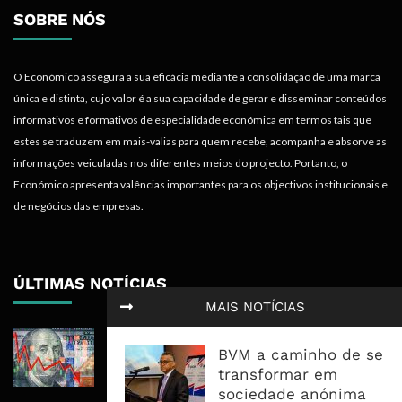
SOBRE NÓS
O Económico assegura a sua eficácia mediante a consolidação de uma marca
única e distinta, cujo valor é a sua capacidade de gerar e disseminar conteúdos
informativos e formativos de especialidade económica em termos tais que
estes se traduzem em mais-valias para quem recebe, acompanha e absorve as
informações veiculadas nos diferentes meios do projecto. Portanto, o
Económico apresenta valências importantes para os objectivos institucionais e
de negócios das empresas.
ÚLTIMAS NOTÍCIAS
MAIS NOTÍCIAS
Dólar Fecha Segunda Semana Em
BVM a caminho de se
Queda E Emprego Reabre O Debate
transformar em
Sobre Os Juros Da ...
sociedade anónima