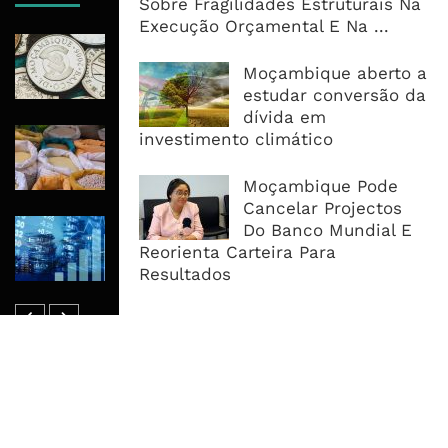
Sobre Fragilidades Estruturais Na
Execução Orçamental E Na ...
Economia Moçambicana Procura
Recuperar em 2026, Mas Crédito,
Moçambique aberto a
Dívida e Divisas Limitam Aceleração
estudar conversão da
dívida em
Commodities Agrícolas Entram Numa
investimento climático
Nova Fase de Risco Após Meses de
Oferta Confortável
Moçambique Pode
Cancelar Projectos
Dívida Pública Sobe Para 75,2% do
Do Banco Mundial E
PIB e Pressão Desloca-se Para o
Reorienta Carteira Para
Endividamento Interno
Resultados
MAIS ACESSADOS