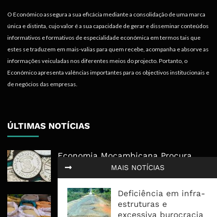
O Económico assegura a sua eficácia mediante a consolidação de uma marca
única e distinta, cujo valor é a sua capacidade de gerar e disseminar conteúdos
informativos e formativos de especialidade económica em termos tais que
estes se traduzem em mais-valias para quem recebe, acompanha e absorve as
informações veiculadas nos diferentes meios do projecto. Portanto, o
Económico apresenta valências importantes para os objectivos institucionais e
de negócios das empresas.
ÚLTIMAS NOTÍCIAS
Economia Moçambicana Procura
Recuperar em 2026, Mas Crédito,
MAIS NOTÍCIAS
Dívida e Divisas Limitam Aceleração
Deficiência em infra-
Commodities Agrícolas Entram Numa
estruturas e
Nova Fase de Risco Após Meses de
excessiva burocracia