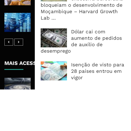
Oferta Confortável
bloqueiam o desenvolvimento de
Moçambique – Harvard Growth
Dívida Pública Sobe Para 75,2% do
Lab ...
PIB e Pressão Desloca-se Para o
Endividamento Interno
Dólar cai com
aumento de pedidos
de auxílio de
desemprego
MAIS ACESSADOS
Isenção de visto para
28 países entrou em
vigor
Tempestade Tropical GEZANI Poderá
Afectar Mais De Um Milhão De
Pessoas No Centro E Sul ...
Governo admite nova operadora
para a Mozal após suspensão das
operações