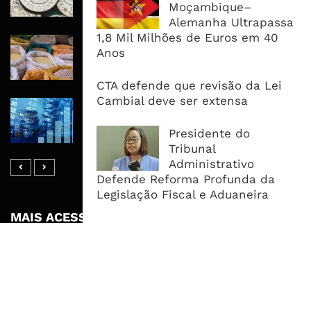
Moçambique–
Dívida e Divisas Limitam Aceleração
Alemanha Ultrapassa
1,8 Mil Milhões de Euros em 40
Commodities Agrícolas Entram Numa
Anos
Nova Fase de Risco Após Meses de
Oferta Confortável
CTA defende que revisão da Lei
Cambial deve ser extensa
Dívida Pública Sobe Para 75,2% do
PIB e Pressão Desloca-se Para o
Presidente do
Endividamento Interno
Tribunal
Administrativo
Defende Reforma Profunda da
Legislação Fiscal e Aduaneira
MAIS ACESSADOS
Tempestade Tropical GEZANI Poderá
Afectar Mais De Um Milhão De
Pessoas No Centro E Sul ...