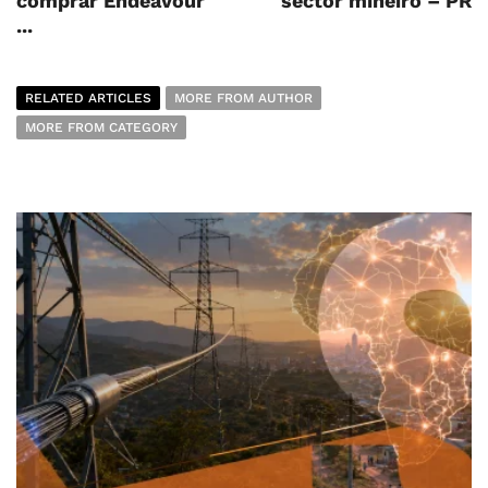
comprar Endeavour
sector mineiro – PR
...
RELATED ARTICLES
MORE FROM AUTHOR
MORE FROM CATEGORY