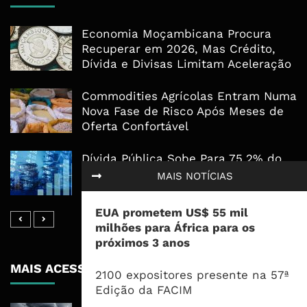
Economia Moçambicana Procura
Recuperar em 2026, Mas Crédito,
Dívida e Divisas Limitam Aceleração
Commodities Agrícolas Entram Numa
Nova Fase de Risco Após Meses de
Oferta Confortável
Dívida Pública Sobe Para 75,2% do
PIB e Pressão Desloca-se Para o
MAIS NOTÍCIAS
Endividamento Interno
EUA prometem US$ 55 mil
milhões para África para os
próximos 3 anos
MAIS ACESSADOS
2100 expositores presente na 57ª
Edição da FACIM