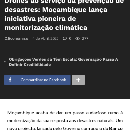
Drones ao serviço da prevenção de
desastres: Moçambique lança
iniciativa pioneira de
monitorização climática
O.Económico
4 de Abril, 2025
0
277
Obrigações Verdes Já Têm Escala; Governação Passa A
Definir Credibilidade
Compartilhar no Facebook
Moçambique acaba de dar um passo audacioso rumo à
modernização da sua resposta aos desastres naturais. Um
novo projecto, lançado pelo Governo com apoio do
Banco