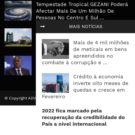
Tempestade Tropical GEZANI Poderá
Afectar Mais De Um Milhão De
Pessoas No Centro E Sul ...
MAIS NOTÍCIAS
Governo admite nova operadora
para a Mozal após suspensão das
Mais de 4 mil milhões
operações
de meticais em bens
apreendidos no
CEO do Standard Bank pede ao
combate à corrupção e ...
Governo que “saia do caminho” e
facilite os negócios
Crédito à economia
inverte oito meses de
quedas e cresce em
Fevereiro
© Copyright ADVALUE. Todos Direitos Reservados.
2022 fica marcado pela
recuperação da credibilidade do
País a nível internacional