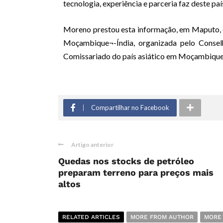
tecnologia, experiência e parceria faz deste pa
Moreno prestou esta informação, em Maputo, d
Moçambique¬-Índia, organizada pelo Consel
Comissariado do país asiático em Moçambique
Compartilhar no Facebook
Artigo anterior
Quedas nos stocks de petróleo
preparam terreno para preços mais
altos
RELATED ARTICLES
MORE FROM AUTHOR
MORE