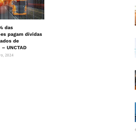
% das
ões pagam dívidas
ados de
a” – UNCTAD
ro, 2024