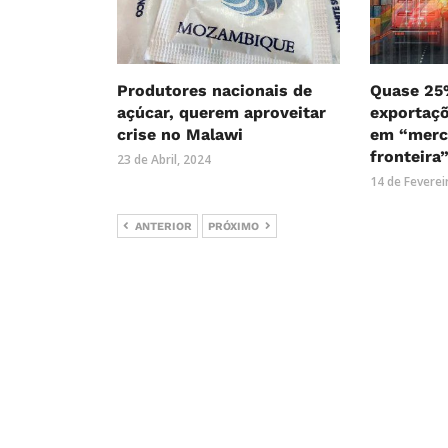
Produtores nacionais de
Quase 25
açúcar, querem aproveitar
exportaç
crise no Malawi
em “merc
fronteir
23 de Abril, 2024
14 de Feverei
ANTERIOR
PRÓXIMO