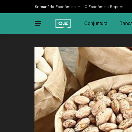
Semanário Económico
O.Económico Report
Conjuntura
Banca