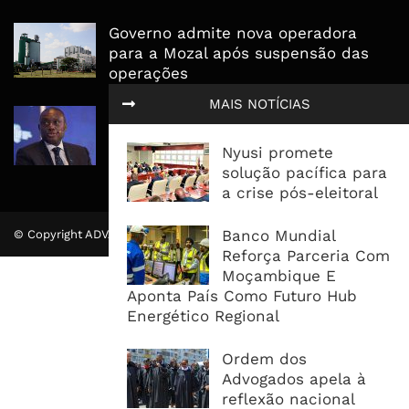
Governo admite nova operadora
para a Mozal após suspensão das
operações
MAIS NOTÍCIAS
CEO do Standard Bank pede ao
Governo que “saia do caminho” e
Nyusi promete
facilite os negócios
solução pacífica para
a crise pós-eleitoral
Banco Mundial
© Copyright ADVALUE. Todos Direitos Reservados.
Reforça Parceria Com
Moçambique E
Aponta País Como Futuro Hub
Energético Regional
Ordem dos
Advogados apela à
reflexão nacional