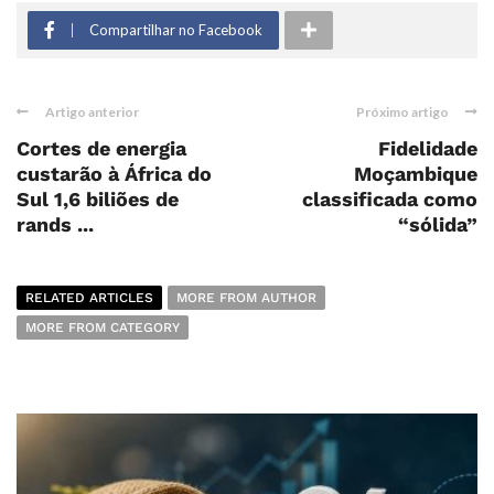
Compartilhar no Facebook
Artigo anterior
Próximo artigo
Cortes de energia
Fidelidade
custarão à África do
Moçambique
Sul 1,6 biliões de
classificada como
rands ...
“sólida”
RELATED ARTICLES
MORE FROM AUTHOR
MORE FROM CATEGORY