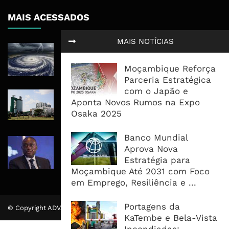
MAIS ACESSADOS
MAIS NOTÍCIAS
Tempestade Tropical GEZANI Poderá
Afectar Mais De Um Milhão De
Moçambique Reforça
Pessoas No Centro E Sul ...
Parceria Estratégica
com o Japão e
Governo admite nova operadora
Aponta Novos Rumos na Expo
para a Mozal após suspensão das
Osaka 2025
operações
Banco Mundial
CEO do Standard Bank pede ao
Aprova Nova
Governo que “saia do caminho” e
Estratégia para
facilite os negócios
Moçambique Até 2031 com Foco
em Emprego, Resiliência e ...
Portagens da
© Copyright ADVALUE. Todos Direitos Reservados.
KaTembe e Bela-Vista