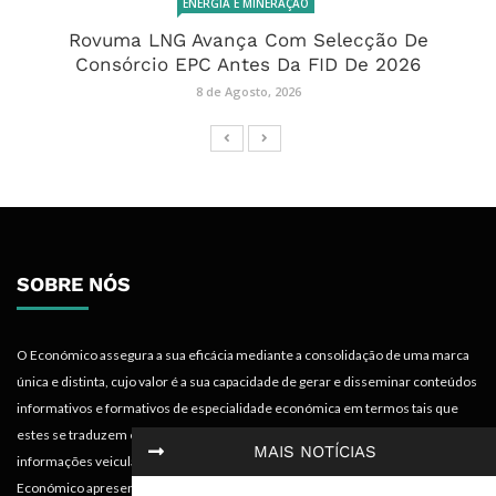
ENERGIA E MINERAÇÃO
Rovuma LNG Avança Com Selecção De
Consórcio EPC Antes Da FID De 2026
8 de Agosto, 2026
SOBRE NÓS
O Económico assegura a sua eficácia mediante a consolidação de uma marca
única e distinta, cujo valor é a sua capacidade de gerar e disseminar conteúdos
informativos e formativos de especialidade económica em termos tais que
estes se traduzem em mais-valias para quem recebe, acompanha e absorve as
MAIS NOTÍCIAS
informações veiculadas nos diferentes meios do projecto. Portanto, o
Económico apresenta valências importantes para os objectivos institucionais e