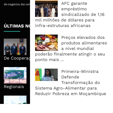
AFC garante
de negócios das empresas.
empréstimo
sindicalizado de 1,16
mil milhões de dólares para
infra-estruturas africanas
ÚLTIMAS NOTÍCIAS
Preços elevados dos
Moçambique E ECA Colocam
produtos alimentares
Emprego, Industrialização E
a nível mundial
Execução No Centro Da Nova Agenda
poderão finalmente atingir o seu
De Cooperação
ponto mais ...
Nova Capacidade Cimenteira Coloca
Primeira-Ministra
Moçambique No Caminho Da Auto-
Defende
Suficiência E Das Exportações
Transformação do
Regionais
Sistema Agro-Alimentar para
Reduzir Pobreza em Moçambique
AfDB Aprova US$265 Milhões E
Acelera Ligação Da Zâmbia Ao
Corredor Do Lobito