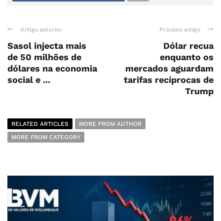
Artigo anterior
Próximo artigo
Sasol injecta mais
Dólar recua
de 50 milhões de
enquanto os
dólares na economia
mercados aguardam
social e ...
tarifas recíprocas de
Trump
RELATED ARTICLES
MORE FROM AUTHOR
MORE FROM CATEGORY