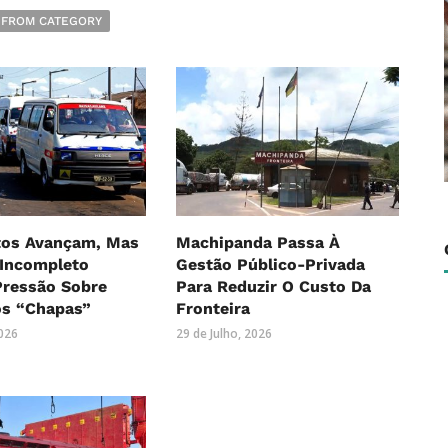
 FROM CATEGORY
os Avançam, Mas
Machipanda Passa À
 Incompleto
Gestão Público-Privada
ressão Sobre
Para Reduzir O Custo Da
os “Chapas”
Fronteira
2026
29 de Julho, 2026