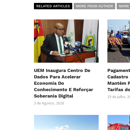
RELATED ARTICLES
MORE FROM AUTHOR
MORE
UEM Inaugura Centro De
Pagament
Dados Para Acelerar
Cadastro
Economia Do
Mantém P
Conhecimento E Reforçar
Tarifas d
Soberania Digital
29 de Julho, 
3 de Agosto, 2026