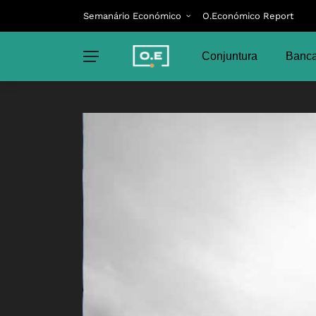
Semanário Económico
O.Económico Report
Conjuntura
Banca