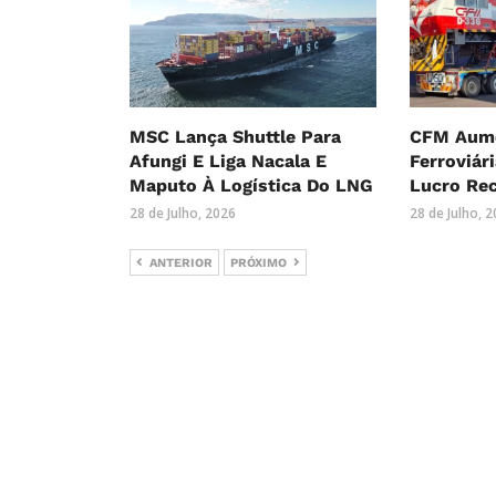
MSC Lança Shuttle Para
CFM Aume
Afungi E Liga Nacala E
Ferroviár
Maputo À Logística Do LNG
Lucro Re
28 de Julho, 2026
28 de Julho, 
ANTERIOR
PRÓXIMO