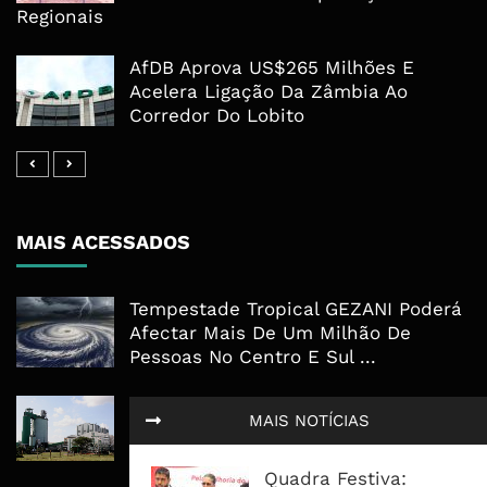
Regionais
AfDB Aprova US$265 Milhões E
Acelera Ligação Da Zâmbia Ao
Corredor Do Lobito
MAIS ACESSADOS
Tempestade Tropical GEZANI Poderá
Afectar Mais De Um Milhão De
Pessoas No Centro E Sul ...
Governo admite nova operadora
MAIS NOTÍCIAS
para a Mozal após suspensão das
operações
Quadra Festiva: