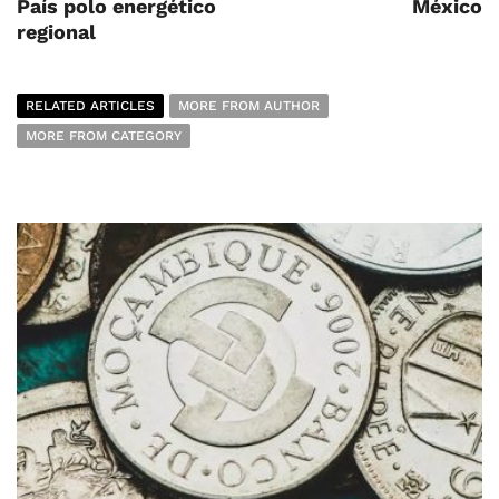
País polo energético
México
regional
RELATED ARTICLES
MORE FROM AUTHOR
MORE FROM CATEGORY