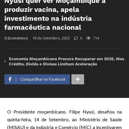
Nyusi quer ver Moçambique a
produzir vacina, apela
investimento na indústria
farmacêutica nacional
O.Económico
18 de Setembro, 2023
0
714
Economia Moçambicana Procura Recuperar em 2026, Mas
Crédito, Dívida e Divisas Limitam Aceleração
Compartilhar no Facebook
O Presidente moçambicano, Filipe Nyusi, desafiou na
quinta-feira, 14 de Setembro, ao Ministério de Saúde
(MISAU) e da Indústria e Comércio (MIC) a incentivarem